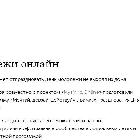
ежи онлайн
ет отпраздновать День молодежи не выходя из дома
а совместно с проектом «
МузМир.Online
» подготовили
му «Мечтай, дерзай, действуй» в рамках празднования Дня
.
0 каждый сыктывкарец сможет зайти на сайт
р.рф
или в официальные сообщества в социальных сетях и
ртной программой.