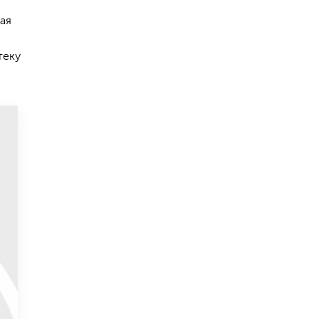
ая
теку