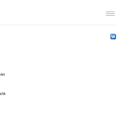
ии
аля