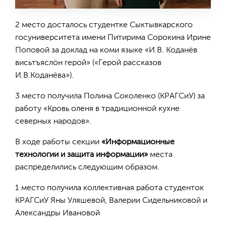
2 место досталось студентке Сыктывкарского
госуниверситета имени Питирима Сорокина Ирине
Поповой за доклад на коми языке «И.В. Коданёв
висьтъяслӧн герой» («Герой рассказов
И.В.Коданёва»).
3 место получила Полина Соколенко (КРАГСиУ) за
работу «Кровь оленя в традиционной кухне
северных народов».
В ходе работы секции
«Информационные
технологии и защита информации»
места
распределились следующим образом.
1 место получила коллективная работа студенток
КРАГСиУ Яны Уляшевой, Валерии Сидельниковой и
Александры Ивановой