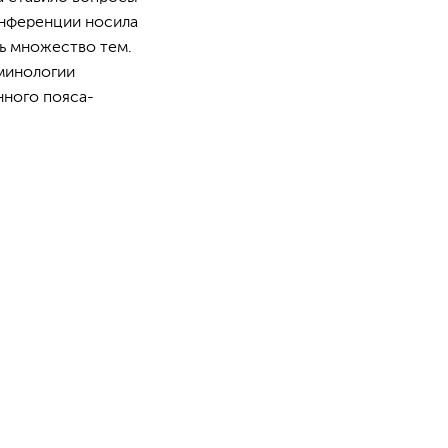
Конференции носила
ть множество тем.
минологии
нного пояса-