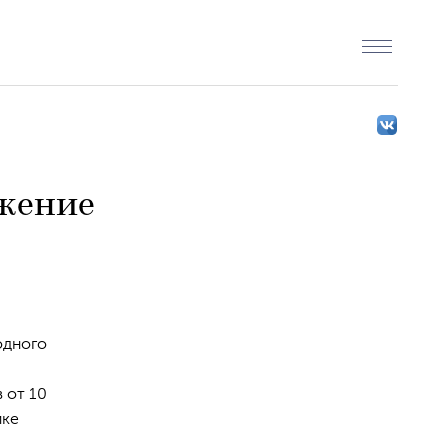
жение
одного
 от 10
ике