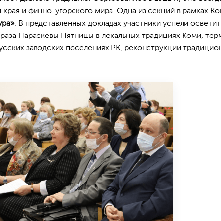
и края и финно-угорского мира. Одна из секций в рамках 
ура»
. В представленных докладах участники успели освети
аза Параскевы Пятницы в локальных традициях Коми, тер
русских заводских поселениях РК, реконструкции традицио