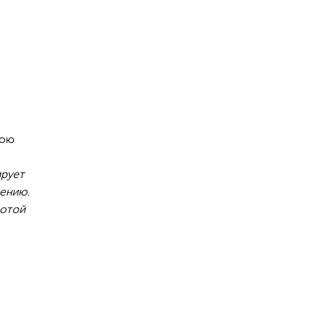
вою
ирует
ению.
ротой