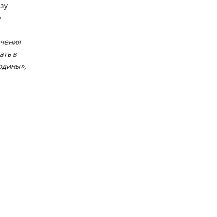
зу
ю
ечения
ать в
одины»,