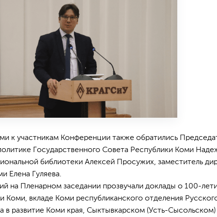
ми к участникам Конференции также обратились Председа
политике Государственного Совета Республики Коми Наде
иональной библиотеки Алексей Просужих, заместитель ди
и Елена Гуляева.
ий на Пленарном заседании прозвучали доклады о 100-лет
 Коми, вкладе Коми республиканского отделения Русског
 в развитие Коми края, Сыктывкарском (Усть-Сысольском)