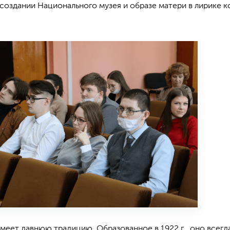
создании Национального музея и образе матери в лирике 
меет давнюю традицию. Образованное в 1922 г., оно всегд