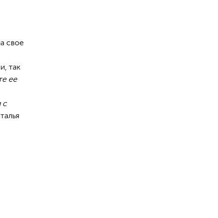
а свое
и, так
те ее
 с
талья