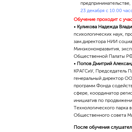
предпринимательстве,
23 декабря с 10.00 часо
Обучение проходит с уча
•
Куликова Надежда Влад
психологических наук, п
зам.директора НИИ социал
Минэкономразвития, эксп
Общественной Палаты РФ
•
Попов Дмитрий Алексан
КРАГСиУ, Председатель П
генеральный директор ОО
программ Фонда содейств
сфере, координатор реги
инициатив по продвижени
Технологического парка 
Общественного совета Ми
После обучения слушател