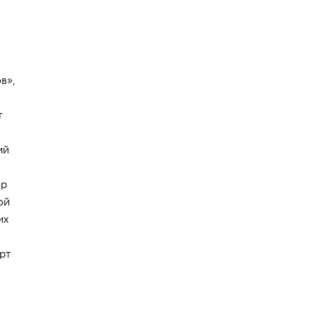
в»,
т
ий
ор
ой
их
рт