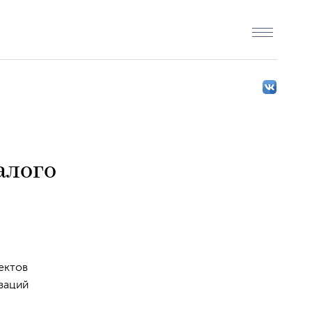
алого
ектов
заций