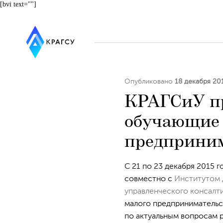
[bvi text=""]
Опубликовано
18 декабря 20
КРАГСиУ пр
обучающие 
предприним
С 21 по 23 декабря 2015 
совместно с
Институтом 
управленческого консалт
малого предпринимательс
по актуальным вопросам р