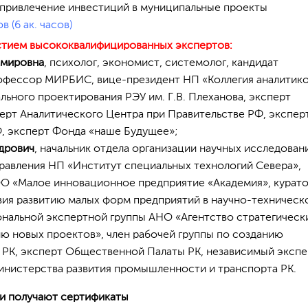
 привлечение инвестиций в муниципальные проекты
в (6 ак. часов)
стием высококвалифицированных экспертов:
имировна
, психолог, экономист, системолог, кандидат
рофессор МИРБИС, вице-президент НП «Коллегия аналитико
ьного проектирования РЭУ им. Г.В. Плеханова, эксперт
ерт Аналитического Центра при Правительстве РФ, экспер
, эксперт Фонда «наше Будущее»;
дрович
, начальник отдела организации научных исследован
равления НП «Институт специальных технологий Севера»,
О «Малое инновационное предприятие «Академия», курат
ия развитию малых форм предприятий в научно-техническ
ональной экспертной группы АНО «Агентство стратегическ
ю новых проектов», член рабочей группы по созданию
в РК, эксперт Общественной Палаты РК, независимый экспе
нистерства развития промышленности и транспорта РК.
и получают сертификаты