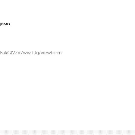
димо
UFakGlVzV7wwTJg/viewform