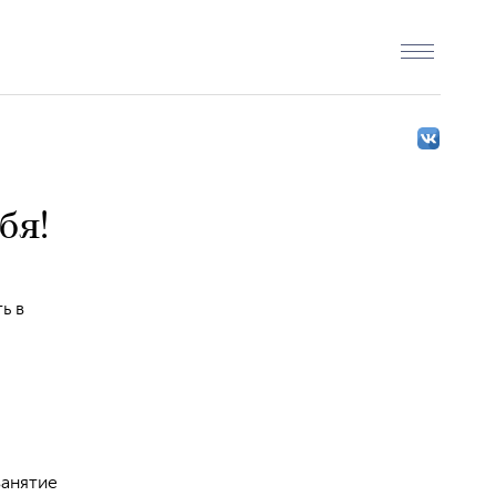
бя!
ь в
занятие