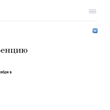
ренцию
тября в