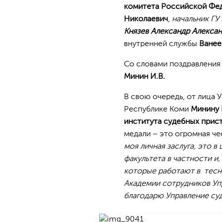
комитета Российской Фе
Николаевич
,
начальник ГУ
Князев Александр Алекса
внутренней службы
Ванее
Со словами поздравления
Минин И.В.
В свою очередь, от лица
Республике Коми
Минину 
института судебных прист
медали – это огромная че
моя личная заслуга, это в
факультета в частности и,
которые работают в тесно
Академии сотрудников Упр
благодарю Управление суд