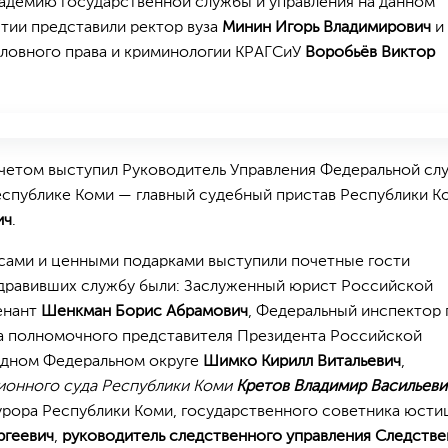
адемию государственной службы и управления на данном
ии представили ректор вуза
Минин Игорь Владимирович
и
ловного права и криминологии КРАГСиУ
Воробьёв Виктор
тчетом выступил Руководитель Управления Федеральной сл
еспублике Коми — главный судебный пристав Республики К
ич
.
сами и ценными подарками выступили почетные гости
здравивших службу были: Заслуженный юрист Российской
енант
Шенкман Борис Абрамович
, Федеральный инспектор 
а полномочного представителя Президента Российской
адном Федеральном округе
Шимко Кирилл Витальевич
,
ионного суда Республики Коми
Кретов Владимир Васильеви
урора Республики Коми, государственного советника юсти
ргеевич
,
руководитель следственного управления Следств