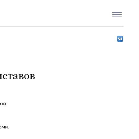
ставов
ной
оми.