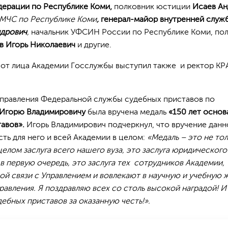
дерации по Республике Коми,
полковник юстиции
Исаев Ан
 МЧС по Республике Коми
,
генерал-майор внутренней служ
ндрович
,
начальник УФСИН России по Республике Коми, по
в Игорь Николаевич
и другие.
 от лица Академии Госслужбы выступил также и ректор К
 Управления Федеральной службы судебных приставов по
Игорю Владимировичу
была вручена медаль
«150 лет основ
авов».
Игорь Владимирович подчеркнул, что вручение данн
сть для него и всей Академии в целом:
«Медаль – это не то
 целом заслуга всего нашего вуза, это заслуга юридического
 в первую очередь, это заслуга тех сотрудников Академии,
й связи с Управлением и вовлекают в научную и учебную 
авления. Я поздравляю всех со столь высокой наградой! И
ебных приставов за оказанную честь!».