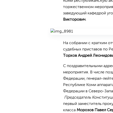
Коми республиканскую ак
торжественном мероприят
заведующий кафедрой уго
Викторович
.
На собрании с кратким о
судебных приставов по Р
Торхов Андрей Леонидов
С поздравительными адре
мероприятия. В числе по
Федерации, генерал-лейт
Республике Коми аппарат
Федерации в Северо-Зап
Председатель Конституц
первый заместитель прок
класса
Морозов Павел Се