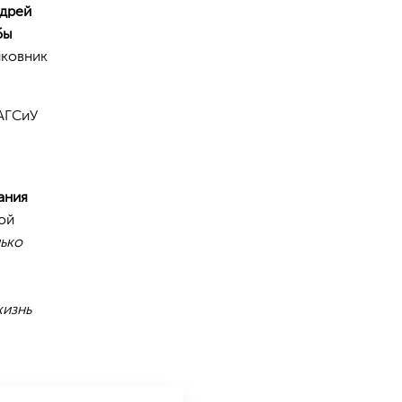
дрей
бы
лковник
РАГСиУ
ания
ой
лько
жизнь