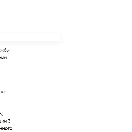
ужбы
оми
по
ч
,
ции 3
енного