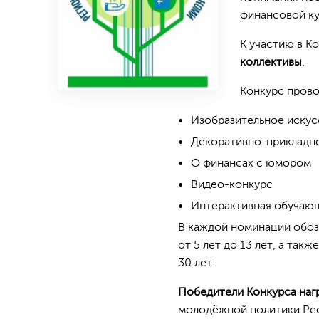
финансовой ку
К участию в К
коллективы
.
Конкурс прово
Изобразительное искус
Декоративно-прикладн
О финансах с юмором
Видео-конкурс
Интерактивная обучающ
В каждой номинации обозн
от 5 лет до 13 лет, а так
30 лет.
Победители Конкурса
наг
молодёжной политики Рес