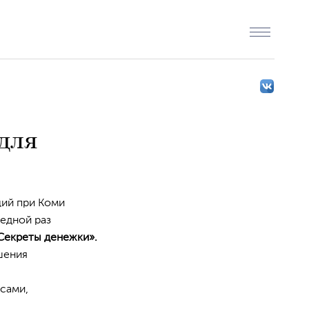
для
щий при Коми
редной раз
Секреты денежки».
шения
сами,