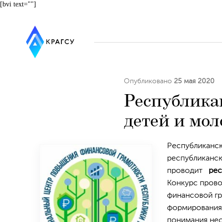
[bvi text=""]
Опубликовано
25 мая 2020
Республика
детей и мо
Республиканс
республиканск
проводит
рес
Конкурс прово
финансовой гр
формирования 
понимания не