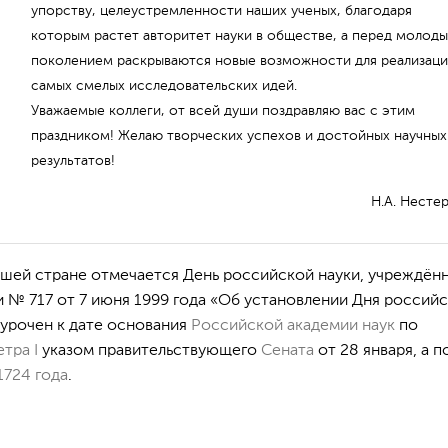
упорству, целеустремленности наших ученых, благодаря
которым растет авторитет науки в обществе, а перед молод
поколением раскрываются новые возможности для реализац
самых смелых исследовательских идей.
Уважаемые коллеги, от всей души поздравляю вас с этим
праздником! Желаю творческих успехов и достойных научных
результатов!
Н.А. Несте
шей стране отмечается День российской науки, учреждён
 № 717 от 7 июня 1999 года «Об установлении Дня россий
урочен к дате основания
Российской академии наук
по
тра I
указом правительствующего
Сената
от 28 января, а п
1724 года
.