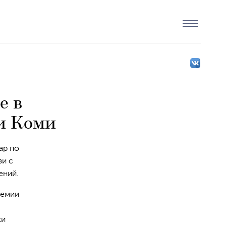
е в
и Коми
ар по
зи с
ений.
демии
ки