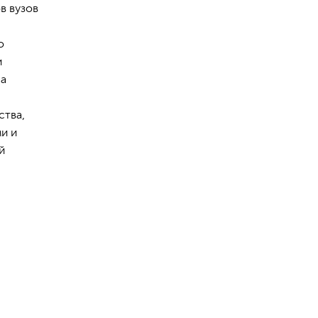
в вузов
о
и
са
ства,
и и
й