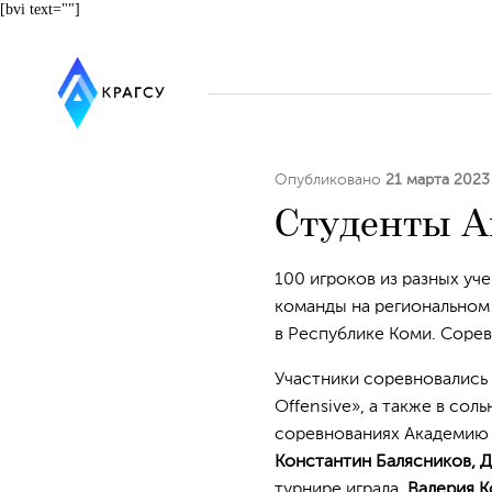
[bvi text=""]
Опубликовано
21 марта 2023
Студенты А
100 игроков из разных уч
команды на региональном
в Республике Коми. Соре
Участники соревновались в
Offensive», а также в соль
соревнованиях Академию п
Константин Балясников, Д
турнире играла
Валерия 