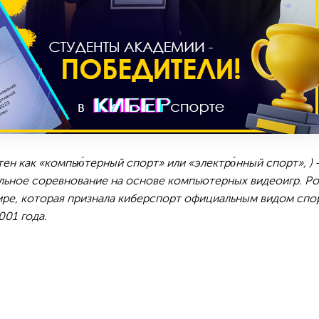
стен как «компью́терный спорт» или «электро́нный спорт», )
льное соревнование на основе компьютерных видеоигр. Р
ире, которая признала киберспорт официальным видом спо
01 года.