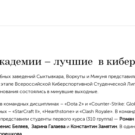
кадемии – лучшие в кибер
ебных заведений Сыктывкара, Воркуты и Микуня представил
 этапе Всероссийской Киберспортивной Студенческой Лиг
внования состоялись в минувшие выходные.
 командных дисциплинах – «Dota 2» и «Counter-Strike: Glo
ных – «StarCraft II», «Hearthstone» и «Clash Royale». В кома
редставили студенты первого курса (310 группа) —
Роман 
енис Беляев, Зарина Галаева
и
Константин Замятин
. В оди
Корешкова
.