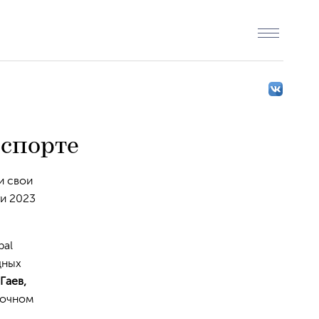
спорте
и свои
и 2023
bal
ндных
Гаев,
ночном