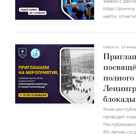
заявок с расс
https://premi
найти, отметит
Новости
16 янва
Приглаш
посвящё
полного
Ленингр
блокады
Коми республи
проводит сер
Республиканс
80-летию со д