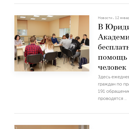
Новости
12 янва
В Юриди
Академи
бесплат
помощь 
человек
Здесь ежедне
граждан по пр
191 обращени
проводятся ..