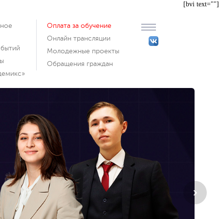
[bvi text=""]
ьное
Оплата за обучение
Онлайн трансляции
обытий
Молодежные проекты
ы
Обращения граждан
емикс»‎