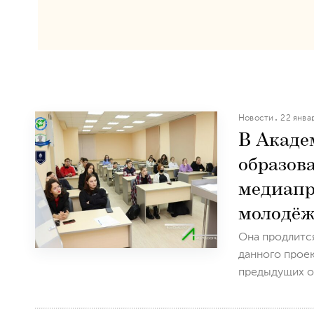
Новости
22 янва
В Акаде
образов
медиапр
молодё
Она продлится
данного проек
предыдущих об