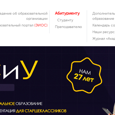
Абитуриенту
едения об образовательной
Дополнител
организации
образование
Студенту
зовательный портал
(ЭИОС)
Календарь с
Преподавателю
Наши ресурс
Журнал «Акад