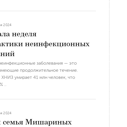
ря 2024
ала неделя
актики неинфекционных
аний
неинфекционные заболевания — это
 имеющие продолжительное течение.
 ХНИЗ умирает 41 млн человек, что
 ..
ря 2024
я семья Мишариных