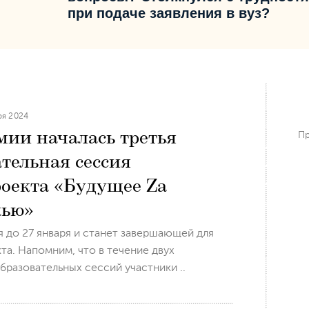
при подаче заявления в вуз?
ря 2024
мии началась третья
Пр
ательная сессия
оекта «Будущее Zа
жью»
 до 27 января и станет завершающей для
та. Напомним, что в течение двух
разовательных сессий участники ..