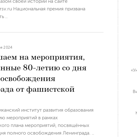
казом своей истории на сайте
a.rsv.ru Национальная премия призвана
ь ..
ря 2024
аем на мероприятия,
нные 80-летию со дня
«У
 освобождения
ада от фашистской
В
канский институт развития образования
ию мероприятий в рамках
кого плана мероприятий, посвящённых
ня полного освобождения Ленинграда. ..