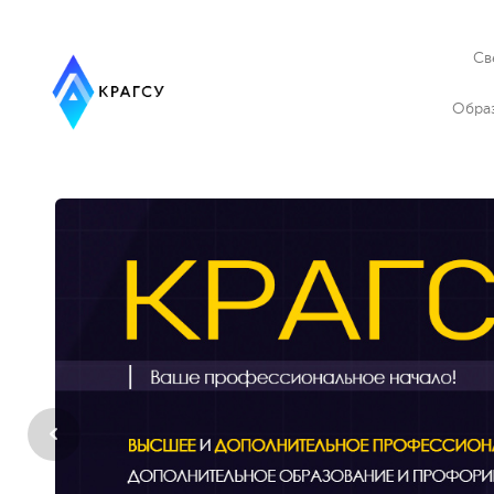
Св
Обра