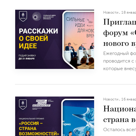
Новости
18 янва
Приглаш
форум «
нового 
Ежегодный фо
проводится с 
которые внесу
Новости
16 янва
Национа
страна 
Осталось всег