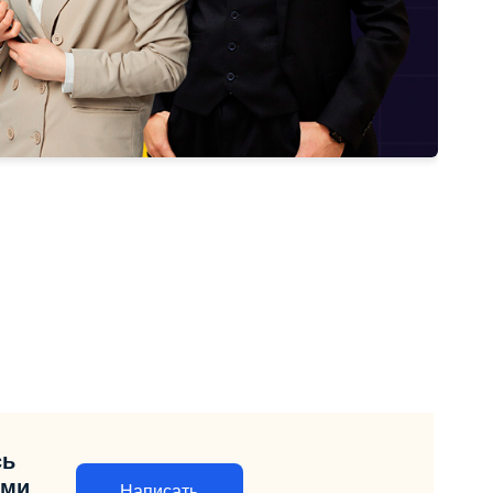
сь
ями
Написать