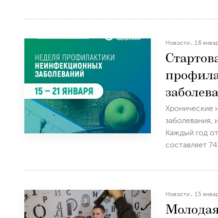
Новости
16 янва
Стартов
профил
заболев
Хронические 
заболевания,
Каждый год от
составляет 74%
Новости
15 янва
Молода