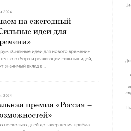
Це
ря 2024
аем на ежегодный
Сильные идеи для
времени»
рум «Сильные идеи для нового времени»
целью отбора и реализации сильных идей,
До
т значимый вклад в ..
а
сл
ря 2024
льная премия «Россия –
Пр
возможностей»
о несколько дней до завершения приёма