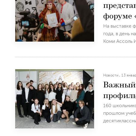
предста
форуме
На выставке ф
года, в день 
Коми Ассоль И
Новости
13 янва
Важный 
профиль
160 школьнико
прошлом учеб
десятиклассни