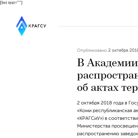
[bvi text=""]
Опубликовано
2 октября 201
В Академии
распростра
об актах те
2 октября 2018 года в Г
«Коми республиканская а
«КРАГСиУ») в соответств
Министерства просвещен
распространению заведом