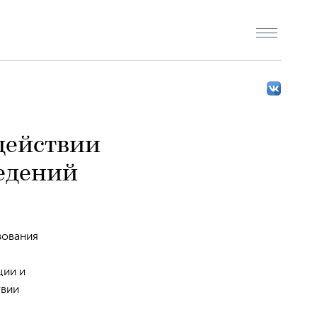
действии
едений
зования
ции и
твии