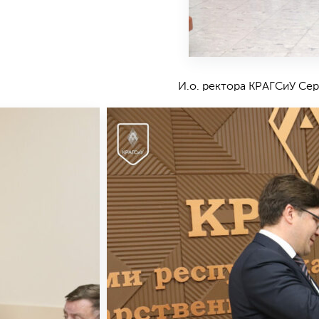
И.о. ректора КРАГСиУ Се