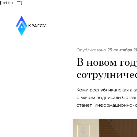
[bvi text=""]
Опубликовано
29 сентября 2
В новом го
сотрудниче
Коми республиканская ак
с мячом подписали Согла
станет информационно-ко