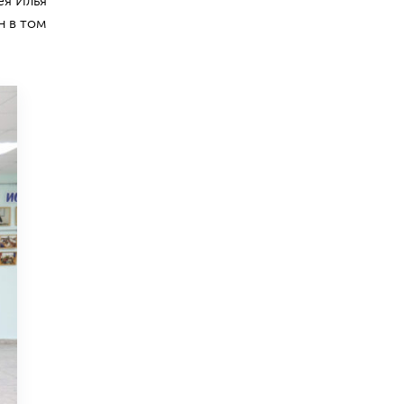
ея Илья
н в том