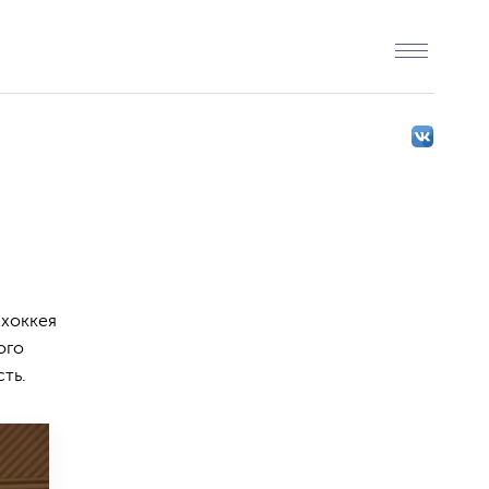
 хоккея
ого
ть.